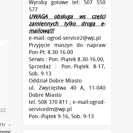
Wyroby gotowe tel: 507 550
577
UWAGA obsługa ws części
zamiennych tylko drogą e-
mailową!!!
e-mail:
ogrod-service2@wp.pl
Przyjęcie maszyn do napraw
Pon-Pt: 8.30-16.00
Serwis : Pon.-Piątek 8.30-16.00,
Sprzedaż : Pon.-Piątek 8-17,
Sob. 9-13
Oddział Dobre Miasto
ul. Zwycięstwa 40 A, 11-040
Dobre Miasto
tel. 508 370 811 ; e-mail:ogrod-
servicedm@wp.pl
22
Pon.-Piątek 9-16, Sob. 9-13
21r –
ynne