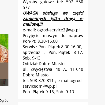
Wyroby gotowe tel: 507 550
577
UWAGA obsługa ws części
zamiennych tylko drogą e-
mailową!!!
e-mail:
ogrod-service2@wp.pl
Przyjęcie maszyn do napraw
Pon-Pt: 8.30-16.00
Serwis : Pon.-Piątek 8.30-16.00,
Sprzedaż : Pon.-Piątek 8-17,
Sob. 9-13
Oddział Dobre Miasto
ul. Zwycięstwa 40 A, 11-040
Dobre Miasto
tel. 508 370 811 ; e-mail:ogrod-
servicedm@wp.pl
Pon.-Piątek 9-16, Sob. 9-13
Ogród