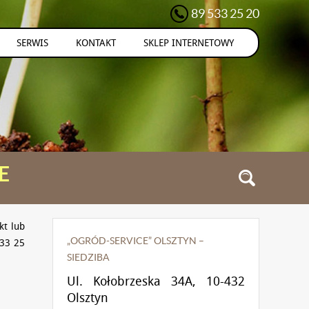
89 533 25 20
SERWIS
KONTAKT
SKLEP INTERNETOWY
E
kt lub
„OGRÓD-SERVICE” OLSZTYN –
533 25
SIEDZIBA
Ul. Kołobrzeska 34A, 10-432
Olsztyn