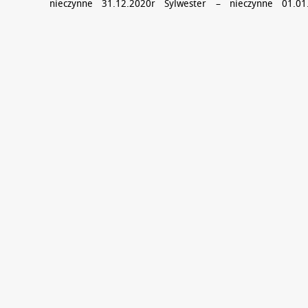
nieczynne 31.12.2020r Sylwester – nieczynne 01.01.
02.01.2020r, 06.01.2020r – nieczynne Sklep Centrala 
24.12.2020r – 26.12.200r …