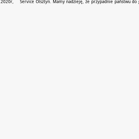
2020r,
Service Olsztyn. Mamy nadzieję, że przypadnie państwu do 
Olsztyn
Serdecznie zapraszamy do zapoznania się z naszą ofertą w …