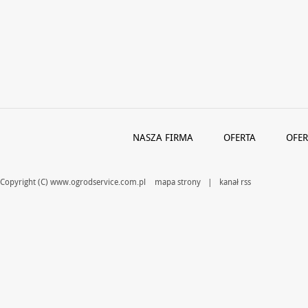
NASZA FIRMA
OFERTA
OFER
Copyright (C) www.ogrodservice.com.pl
mapa strony
|
kanał rss