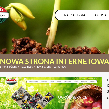
NASZA FIRMA
OFERTA
NOWA STRONA INTERNETOWA
Strona główna
»
Aktualności
»
Nowa strona internetowa
D
S
S
s