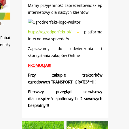
Mamy przyjemność zaprezentować sklep
internetowy dla naszych klientów:
F-
https://ogrodperfekt.pl/
–
platforma
Rabat
internetowa sprzedaży
edaży
Zapraszamy do odwiedzenia i
owej
skorzystania zakupów Online.
PROMOCJA!!!
Przy zakupie traktorków
ogrodowych
TRANSPORT GRATIS**!!!
Pierwszy przegląd serwisowy
dla
urządzeń spalinowych 2-suwowych
bezpłatny!!!