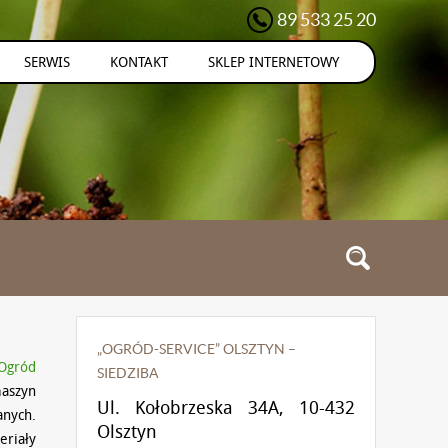
89 533 25 20
SERWIS
KONTAKT
SKLEP INTERNETOWY
„OGRÓD-SERVICE” OLSZTYN –
Ogród
SIEDZIBA
aszyn
Ul. Kołobrzeska 34A, 10-432
nych.
Olsztyn
riały