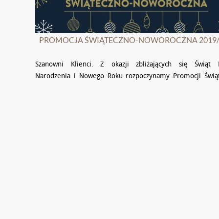
PROMOCJA ŚWIĄTECZNO-NOWOROCZNA 2019/
Szanowni Klienci. Z okazji zbliżających się Świąt 
Narodzenia i Nowego Roku rozpoczynamy Promocji Świą
Noworoczną. – Wszystkie towary ze zniżką -10%* oraz 
produkty ze …