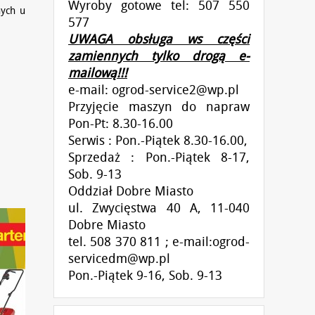
Wyroby gotowe tel: 507 550
nych u
577
UWAGA obsługa ws części
zamiennych tylko drogą e-
mailową!!!
e-mail:
ogrod-service2@wp.pl
Przyjęcie maszyn do napraw
Pon-Pt: 8.30-16.00
Serwis : Pon.-Piątek 8.30-16.00,
Sprzedaż : Pon.-Piątek 8-17,
Sob. 9-13
Oddział Dobre Miasto
ul. Zwycięstwa 40 A, 11-040
Dobre Miasto
tel. 508 370 811 ; e-mail:ogrod-
servicedm@wp.pl
Pon.-Piątek 9-16, Sob. 9-13