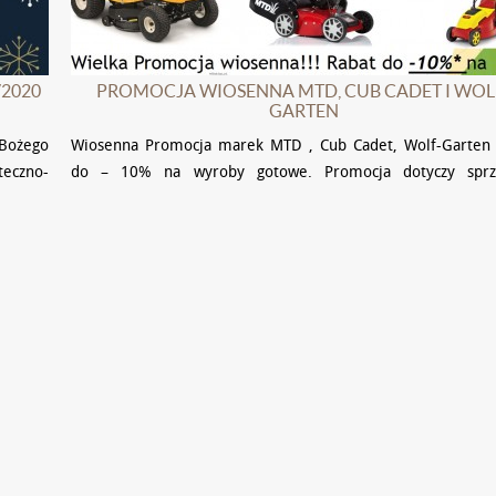
2020
PROMOCJA WIOSENNA MTD, CUB CADET I WOL
GARTEN
Bożego
Wiosenna Promocja marek MTD , Cub Cadet, Wolf-Garten 
teczno-
do – 10% na wyroby gotowe. Promocja dotyczy sprz
wybrane
stacjonarnej oraz sprzedaży internet
na www.ogrodperfekt.pl. Promocja trwa …