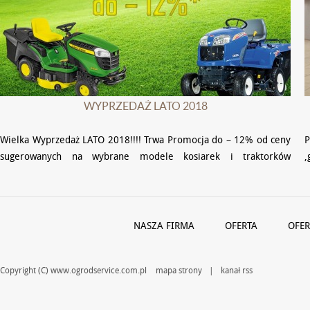
WYPRZEDAŻ LATO 2018
Wielka Wyprzedaż LATO 2018!!!! Trwa Promocja do – 12% od ceny
P
sugerowanych na wybrane modele kosiarek i traktorków
,
wszystkich producentów. M in.: Viking, Cub Cadet, …
w
z
NASZA FIRMA
OFERTA
OFER
Copyright (C) www.ogrodservice.com.pl
mapa strony
|
kanał rss