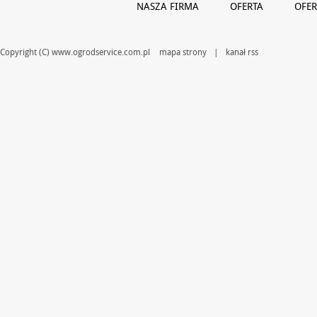
NASZA FIRMA
OFERTA
OFER
Copyright (C) www.ogrodservice.com.pl
mapa strony
|
kanał rss