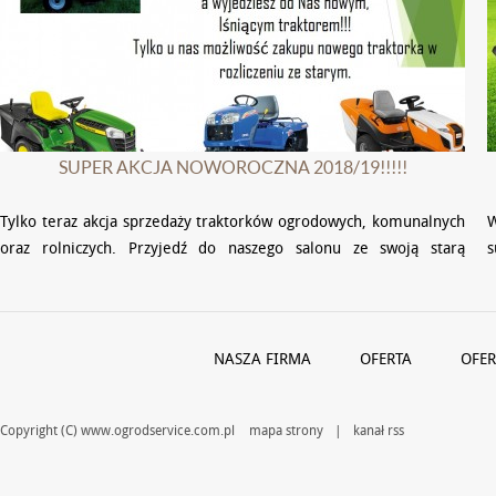
SUPER AKCJA NOWOROCZNA 2018/19!!!!!
Tylko teraz akcja sprzedaży traktorków ogrodowych, komunalnych
W
oraz rolniczych. Przyjedź do naszego salonu ze swoją starą
maszyną i zakup nowy wymarzony traktor za dopłatą w …
w
NASZA FIRMA
OFERTA
OFER
Copyright (C) www.ogrodservice.com.pl
mapa strony
|
kanał rss