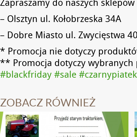
Zapraszamy do naszych sklepów 
– Olsztyn ul. Kołobrzeska 34A
– Dobre Miasto ul. Zwycięstwa 4
* Promocja nie dotyczy produktó
** Promocja dotyczy wybranych
#
blackfriday
#
sale
#
czarnypiatek
ZOBACZ RÓWNIEŻ