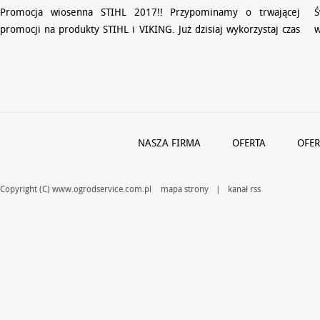
Promocja wiosenna STIHL 2017!! Przypominamy o trwającej
Ś
promocji na produkty STIHL i VIKING. Już dzisiaj wykorzystaj czas
w
wiosennych promocji STIHL i kup urządzenie do pielęgnacji …
Z
NASZA FIRMA
OFERTA
OFER
Copyright (C) www.ogrodservice.com.pl
mapa strony
|
kanał rss