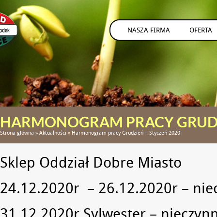
NASZA FIRMA
OFERTA
HARMONOGRAM PRACY GRUDZI
Strona główna
»
Aktualności
»
Harmonogram pracy Grudzień – Styczeń 2020
Sklep Oddział Dobre Miasto
24.12.2020r – 26.12.2020r – nie
31.12.2020r Sylwester – nieczyn