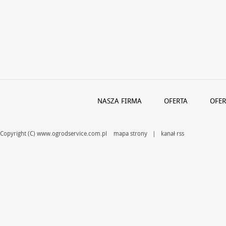
NASZA FIRMA
OFERTA
OFER
Copyright (C) www.ogrodservice.com.pl
mapa strony
|
kanał rss