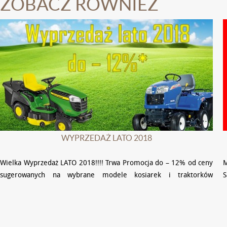
ZOBACZ RÓWNIEŻ
WYPRZEDAŻ LATO 2018
Wielka Wyprzedaż LATO 2018!!!! Trwa Promocja do – 12% od ceny
M
sugerowanych na wybrane modele kosiarek i traktorków
S
wszystkich producentów. M in.: Viking, Cub Cadet, …
C