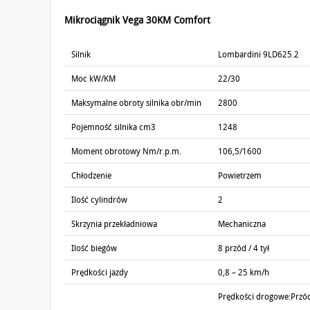
Mikrociągnik Vega 30KM Comfort
Silnik
Lombardini 9LD625.2
Moc kW/KM
22/30
Maksymalne obroty silnika obr/min
2800
Pojemność silnika cm3
1248
Moment obrotowy Nm/r.p.m.
106,5/1600
Chłodzenie
Powietrzem
Ilość cylindrów
2
Skrzynia przekładniowa
Mechaniczna
Ilość biegów
8 przód / 4 tył
Prędkości jazdy
0,8 – 25 km/h
Prędkości drogowe:Przód