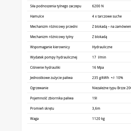
Siła podnoszenia tylnego zaczepu
6200 N
Hamulce
4 x tarczowe suche
Mechanizm różnicowy przedni
Z blokadą – na zamówien
Mechanizm różnicowy tylny
Z blokadą
Wspomaganie kierownicy
Hydrauliczne
Wydatek pompy hydraulicznej
17 l/min
Ciśnienie hydrauliki
16 Mpa
Jednostkowe zużycie paliwa
235 g/kWh +/- 10%
Ogrzewanie
Niezależne typu Brzze 
Pojemność zbiornika paliwa
19l
Promień skrętu
3,6m
Waga
1120 kg