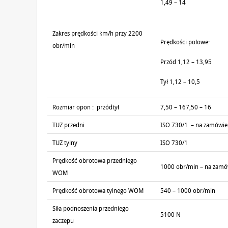
1,49 – 14
Zakres prędkości km/h przy 2200
Prędkości polowe:
obr/min
Przód 1,12 – 13,95
Tył 1,12 – 10,5
Rozmiar opon : przódtył
7,50 – 167,50 – 16
TUZ przedni
ISO 730/1 – na zamówie
TUZ tylny
ISO 730/1
Prędkość obrotowa przedniego
1000 obr/min – na zamó
WOM
Prędkość obrotowa tylnego WOM
540 – 1000 obr/min
Siła podnoszenia przedniego
5100 N
zaczepu