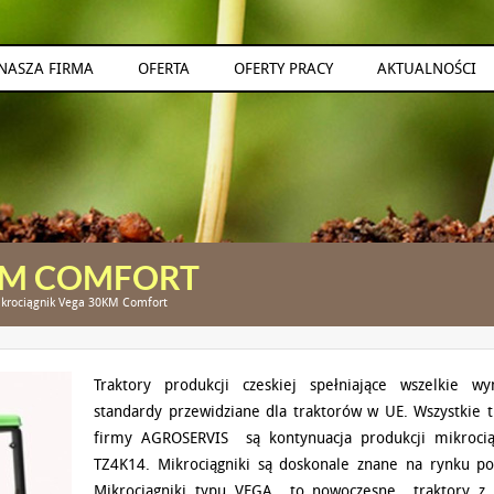
NASZA FIRMA
OFERTA
OFERTY PRACY
AKTUALNOŚCI
KM COMFORT
krociągnik Vega 30KM Comfort
Traktory produkcji czeskiej spełniające wszelkie w
standardy przewidziane dla traktorów w UE. Wszystkie t
firmy AGROSERVIS są kontynuacja produkcji mikroci
TZ4K14. Mikrociągniki są doskonale znane na rynku po
Mikrociągniki typu VEGA to nowoczesne traktory z 