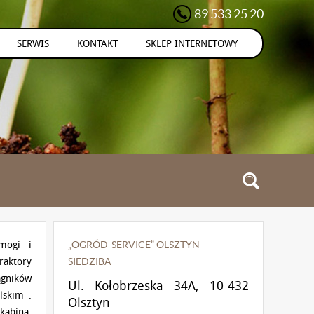
89 533 25 20
SERWIS
KONTAKT
SKLEP INTERNETOWY
ymogi i
„OGRÓD-SERVICE” OLSZTYN –
raktory
SIEDZIBA
ągników
Ul. Kołobrzeska 34A, 10-432
lskim .
Olsztyn
kabiną,