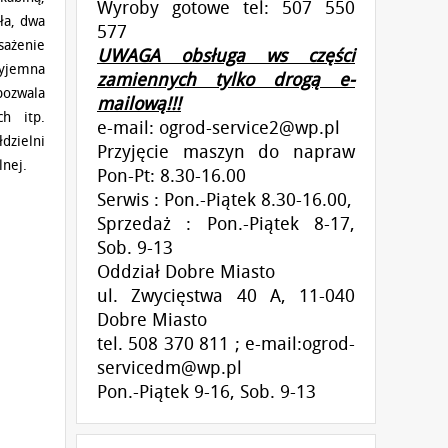
Wyroby gotowe tel: 507 550
ła, dwa
577
sażenie
UWAGA obsługa ws części
zyjemna
zamiennych tylko drogą e-
pozwala
mailową!!!
ch itp.
e-mail:
ogrod-service2@wp.pl
zielni
Przyjęcie maszyn do napraw
lnej.
Pon-Pt: 8.30-16.00
Serwis : Pon.-Piątek 8.30-16.00,
Sprzedaż : Pon.-Piątek 8-17,
Sob. 9-13
Oddział Dobre Miasto
ul. Zwycięstwa 40 A, 11-040
Dobre Miasto
tel. 508 370 811 ; e-mail:ogrod-
servicedm@wp.pl
Pon.-Piątek 9-16, Sob. 9-13