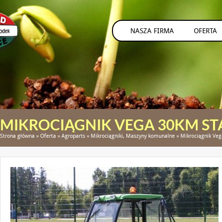
NASZA FIRMA
OFERTA
MIKROCIĄGNIK VEGA 30KM S
Strona główna
»
Oferta
»
Agroparts
»
Mikrociągniki, Maszyny komunalne
»
Mikrociągnik Ve