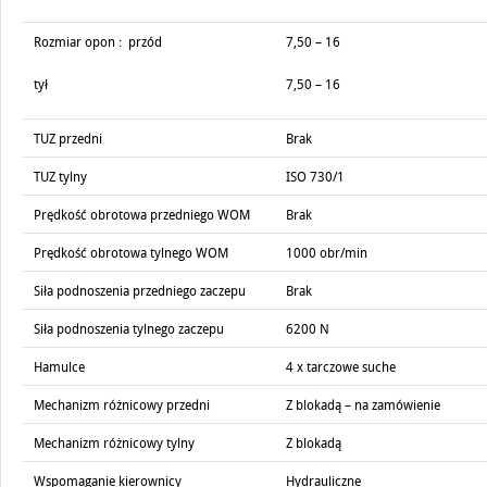
Rozmiar opon : przód
7,50 – 16
tył
7,50 – 16
TUZ przedni
Brak
TUZ tylny
ISO 730/1
Prędkość obrotowa przedniego WOM
Brak
Prędkość obrotowa tylnego WOM
1000 obr/min
Siła podnoszenia przedniego zaczepu
Brak
Siła podnoszenia tylnego zaczepu
6200 N
Hamulce
4 x tarczowe suche
Mechanizm różnicowy przedni
Z blokadą – na zamówienie
Mechanizm różnicowy tylny
Z blokadą
Wspomaganie kierownicy
Hydrauliczne