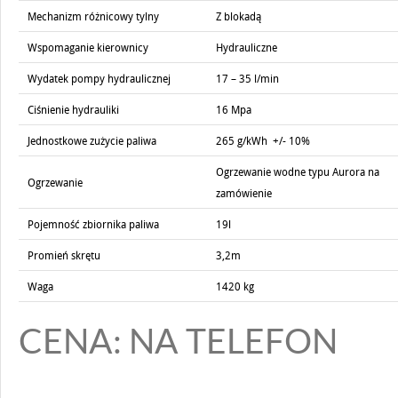
Mechanizm różnicowy tylny
Z blokadą
Wspomaganie kierownicy
Hydrauliczne
Wydatek pompy hydraulicznej
17 – 35 l/min
Ciśnienie hydrauliki
16 Mpa
Jednostkowe zużycie paliwa
265 g/kWh +/- 10%
Ogrzewanie wodne typu Aurora na
Ogrzewanie
zamówienie
Pojemność zbiornika paliwa
19l
Promień skrętu
3,2m
Waga
1420 kg
CENA: NA TELEFON