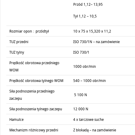
Przód 1,12– 13,95
Tył 1,12 – 10,5
Rozmiar opon : przódtył
10 x 75 x 15,320 x 11,2
TUZ przedni
ISO 730/1N – na zamówienie
TUZ tylny
ISO 730/1
Prędkość obrotowa przedniego
1000 obr/min
WOM
Prędkość obrotowa tylnego WOM
540 – 1000 obr/min
Siła podnoszenia przedniego
5 100 N
zaczepu
Siła podnoszenia tylnego zaczepu
12 000 N
Hamulce
4 x tarczowe suche
Mechanizm różnicowy przedni
Z blokadą – na zamówienie