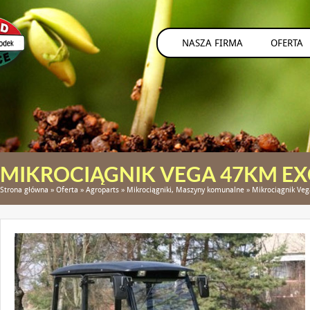
NASZA FIRMA
OFERTA
MIKROCIĄGNIK VEGA 47KM EX
Strona główna
»
Oferta
»
Agroparts
»
Mikrociągniki, Maszyny komunalne
»
Mikrociągnik Veg