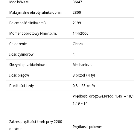
Moc kW/KM
36/47
Maksymalne obroty silnika obr/min
2800
Pojemność silnika cm3
2199
Moment obrotowy Nm/r.p.m.
144/2000
Chłodzenie
Cieczą
Ilość cylindrów
4
Skrzynia przekładniowa
Mechaniczna
Ilość biegów
8 przód / 4 tył
Predkości jazdy
0,8 – 25 km/h
Prędkości drogowe:Przód: 1,49 – 18,1
1,49 – 14
Zakres prędkości km/h przy 2200
Prędkości polowe:
obr/min